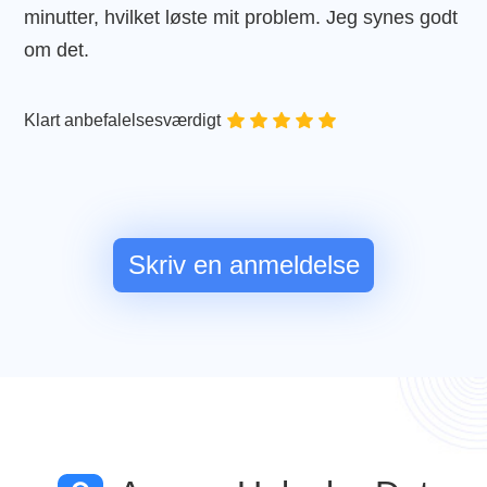
minutter, hvilket løste mit problem. Jeg synes godt
Kan klart anbefales
om det.
Kan varmt anbefales
Helt klart anbefalet
Klart anbefalelsesværdigt
Kan varmt anbefales
Skriv en anmeldelse