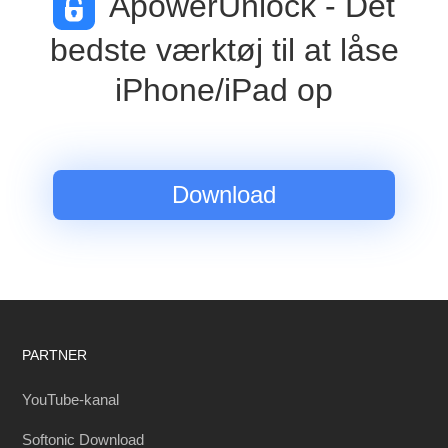
ApowerUnlock - Det
bedste værktøj til at låse
iPhone/iPad op
Download
PARTNER
YouTube-kanal
Softonic Download