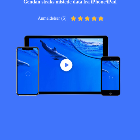
Gendan straks mistede data fra iPhone/iPad
Anmeldelser (5)