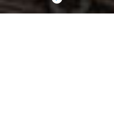
Én app – to systemer
understøttet
ApowerMirror er en skærmspejling app til både iOS
og Android enheder, som har fuld understøttelse af
Windows og Mac. Med telefoner og tablets som
kører Android 5.0 eller højere, og som understøtter
Chromecast, kan brugere installere dette program,
for at dele skærm med en PC. Enhver iOS enhed
med AirPlay kapabilitet kan også vise din
telefonskærm på en PC med dette værktøj.