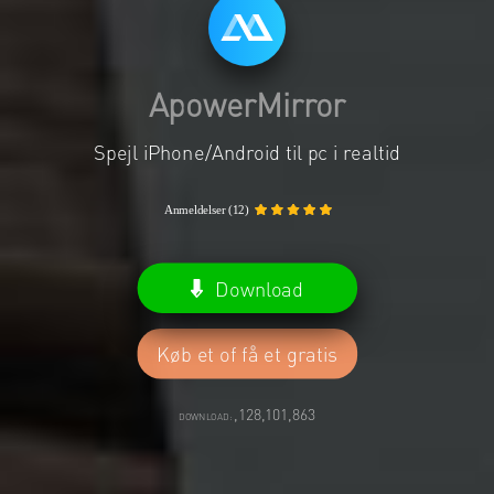
ApowerMirror
Spejl iPhone/Android til pc i realtid
Anmeldelser (12)
Download
Køb et of få et gratis
,128,101,863
DOWNLOAD: