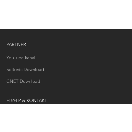
PARTNER
YouTube-kanal
Softonic Download
CNET Download
HJÆLP & KONTAKT
Hjælpecenter
Email Support