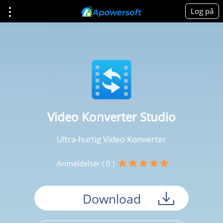
Log på
Video Konverter Studio
Ultra-hurtig Video Konverter
Anmeldelser ( 0 )
Download