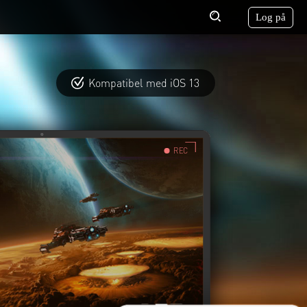
Log på
VÆLG SPROG
Kompatibel med iOS 13
REC
tetspolitik
Brug af cookies
Aftale om licens