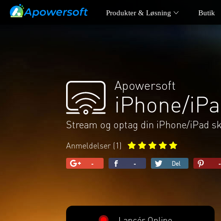
Produkter & Løsning
Butik
PARTNER
HJÆ
YouTube-kanal
Hjæl
Softonic Download
Emai
Apowersoft
CNET Download
iPhone/iPa
Stream og optag din iPhone/iPad 
Copyright © 2025 WANGXU TECHNOLOGY CO., LIM
Anmeldelser (
1
)
-
-
-
+1
Del
Del
Pin
Lancér Online