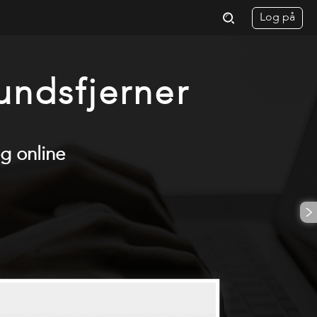
Log på
undsfjerner
g online