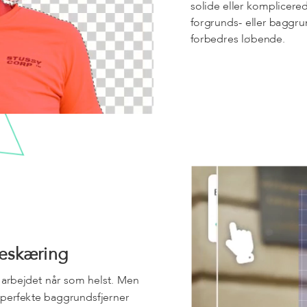
solide eller komplicere
forgrunds- eller baggr
forbedres løbende.
beskæring
e arbejdet når som helst. Men
e perfekte baggrundsfjerner