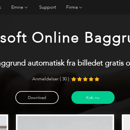
k
Emne
Support
Firma
oft Online Baggr
aggrund automatisk fra billedet gratis o
Anmeldelser ( 30 )
Download
Køb nu