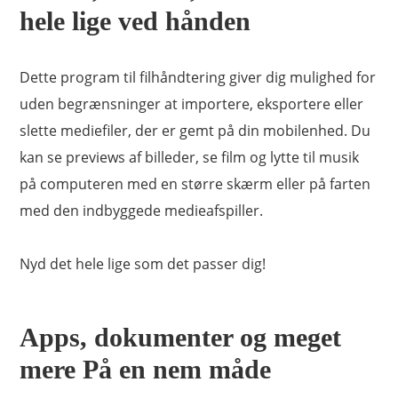
hele lige ved hånden
ApowerManager
Dette program til filhåndtering giver dig mulighed for
Professionel telefon manager til Android & iOS
uden begrænsninger at importere, eksportere eller
One-stop håndtering til telefoner
slette mediefiler, der er gemt på din mobilenhed. Du
kan se previews af billeder, se film og lytte til musik
Anmeldelser ( 3 )
på computeren med en større skærm eller på farten
Gratis VIP-konto
med den indbyggede medieafspiller.
Nyd det hele lige som det passer dig!
Download nu
Køb et of få et gratis
Apps, dokumenter og meget
mere På en nem måde