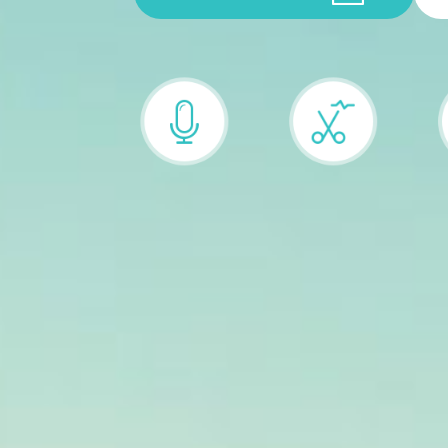
Optag
Identificér