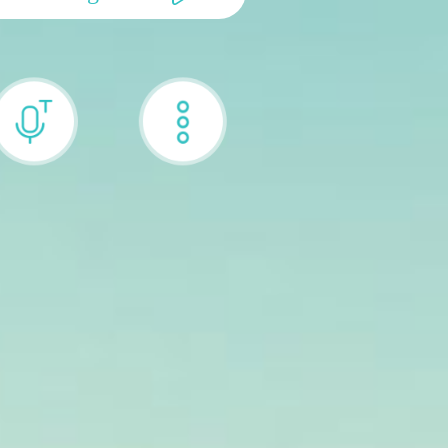
Konvertér
Alsidig