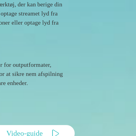
rktøj, der kan berige din
 optage streamet lyd fra
oner eller optage lyd fra
 for outputformater,
 at sikre nem afspilning
are enheder.
Video-guide