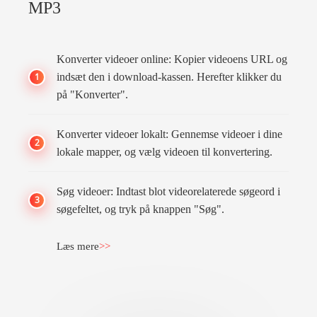
MP3
Konverter videoer online: Kopier videoens URL og
1
indsæt den i download-kassen. Herefter klikker du
på "Konverter".
Konverter videoer lokalt: Gennemse videoer i dine
2
lokale mapper, og vælg videoen til konvertering.
Søg videoer: Indtast blot videorelaterede søgeord i
3
søgefeltet, og tryk på knappen "Søg".
Læs mere
>>