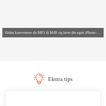
Sådan konverterer du MP3 til M4R og laver din egen iPhone-ringetone
Ekstra tips