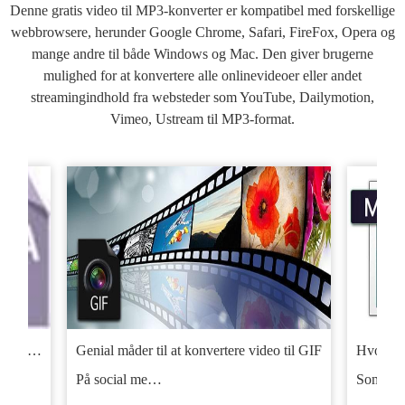
Denne gratis video til MP3-konverter er kompatibel med forskellige
webbrowsere, herunder Google Chrome, Safari, FireFox, Opera og
mange andre til både Windows og Mac. Den giver brugerne
mulighed for at konvertere alle onlinevideoer eller andet
streamingindhold fra websteder som YouTube, Dailymotion,
Vimeo, Ustream til MP3-format.
Hvordan man konverterer 4k video til 1080p
Tre gode måder til at konvertere MP4 til M4A
Genial måder til at konvertere video til GIF
Hvordan
På social me…
Som væ