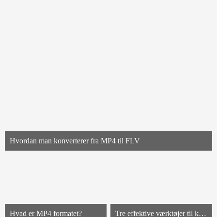
Hvordan man konverterer fra MP4 til FLV
Hvad er MP4 formatet?
Tre effektive værktøjer til konvertering af WMV til AVI med lethed