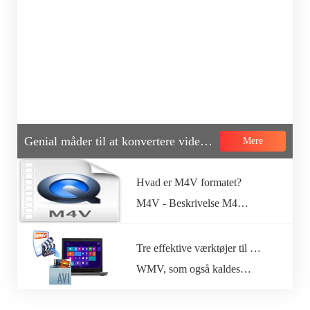
Genial måder til at konvertere video til GIF
Mere
Hvad er M4V formatet?
M4V - Beskrivelse M4…
Tre effektive værktøjer til konvertering af WMV til AVI med lethed
WMV, som også kaldes…