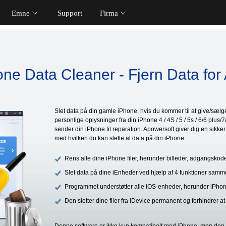
Emne
Support
Firma
ne Data Cleaner - Fjern Data for 
Slet data på din gamle iPhone, hvis du kommer til at give/sælge de
personlige oplysninger fra din iPhone 4 / 4S / 5 / 5s / 6/6 plus/7
sender din iPhone til reparation. Apowersoft giver dig en sikk
med hvilken du kan slette al data på din iPhone.
Rens alle dine iPhone filer, herunder billeder, adgangskode
Slet data på dine iEnheder ved hjælp af 4 funktioner samm
Programmet understøtter alle iOS-enheder, herunder iPhon
Den sletter dine filer fra iDevice permanent og forhindrer