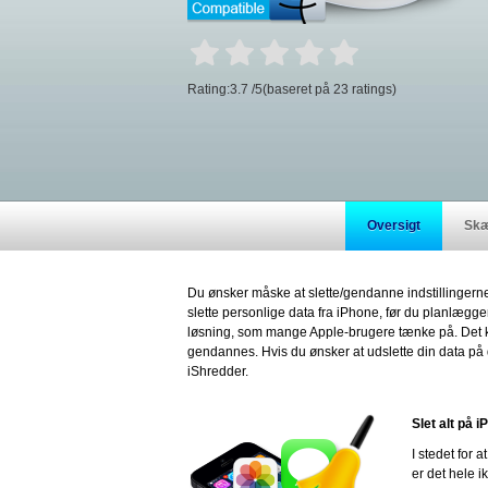
Rating:
3.7
/
5
(baseret på
23
ratings)
Oversigt
Skæ
Du ønsker måske at slette/gendanne indstillingern
slette personlige data fra iPhone, før du planlægger 
løsning, som mange Apple-brugere tænke på. Det ka
gendannes. Hvis du ønsker at udslette din data på
iShredder.
Slet alt på 
I stedet for 
er det hele i