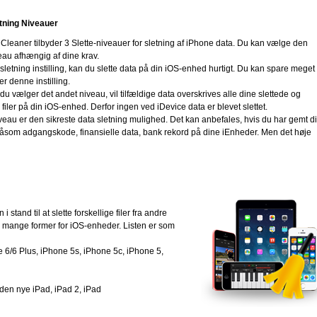
etning Niveauer
Cleaner tilbyder 3 Slette-niveauer for sletning af iPhone data. Du kan vælge den
au afhængig af dine krav.
sletning instilling, kan du slette data på din iOS-enhed hurtigt. Du kan spare meget 
r denne instilling.
du vælger det andet niveau, vil tilfældige data overskrives alle dine slettede og
filer på din iOS-enhed. Derfor ingen ved iDevice data er blevet slettet.
iveau er den sikreste data sletning mulighed. Det kan anbefales, hvis du har gemt d
r såsom adgangskode, finansielle data, bank rekord på dine iEnheder. Men det høje
stand til at slette forskellige filer fra andre
r mange former for iOS-enheder. Listen er som
 6/6 Plus, iPhone 5s, iPhone 5c, iPhone 5,
 den nye iPad, iPad 2, iPad