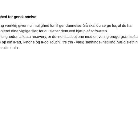
hed for gendannelse
g værktøj giver nul mulighed for fil gendannelse. Så skal du sørge for, at du har
ieret dine vigtige filer, før du sletter dem ved hjælp af softwaren.
umuligheden af data recovery, er det nemt at betjene med en venlig brugergrænsefla
op din iPad, iPhone og iPod Touch i tre trin - vælg sletnings-instilling, vælg sletni
ns din data.