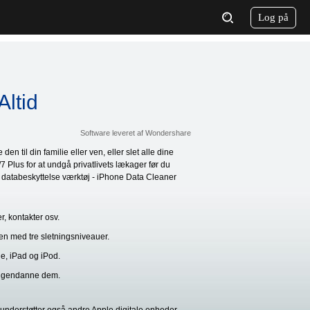
Log på
Altid
Software leveret af Wondershare
n til din familie eller ven, eller slet alle dine
/7 Plus for at undgå privatlivets lækager før du
er databeskyttelse værktøj - iPhone Data Cleaner
r, kontakter osv.
en med tre sletningsniveauer.
e, iPad og iPod.
 at gendanne dem.