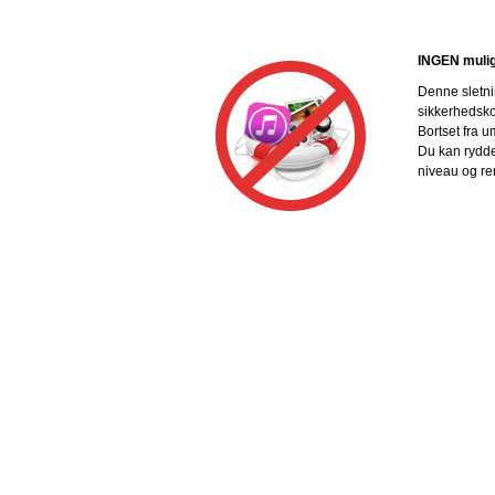
INGEN mulig
Denne sletnin
sikkerhedskop
Bortset fra 
Du kan rydde 
niveau og re