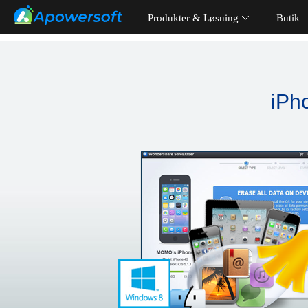
Produkter & Løsning
Butik
iPho