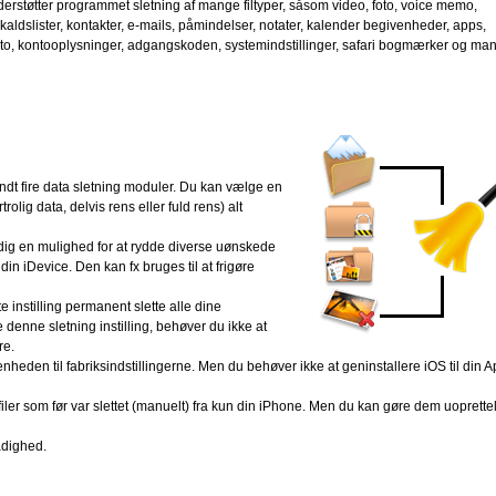
rstøtter programmet sletning af mange filtyper, såsom video, foto, voice memo,
aldslister, kontakter, e-mails, påmindelser, notater, kalender begivenheder, apps,
to, kontooplysninger, adgangskoden, systemindstillinger, safari bogmærker og ma
andt fire data sletning moduler. Du kan vælge en
trolig data, delvis rens eller fuld rens) alt
 dig en mulighed for at rydde diverse uønskede
ra din iDevice. Den kan fx bruges til at frigøre
e instilling permanent slette alle dine
denne sletning instilling, behøver du ikke at
re.
nheden til fabriksindstillingerne. Men du behøver ikke at geninstallere iOS til din A
 filer som før var slettet (manuelt) fra kun din iPhone. Men du kan gøre dem uoprettel
ådighed.