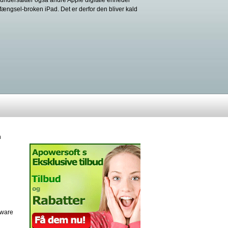
understøtter også andre Apple digitale enheder
ængsel-broken iPad. Det er derfor den bliver kald
n
ftware