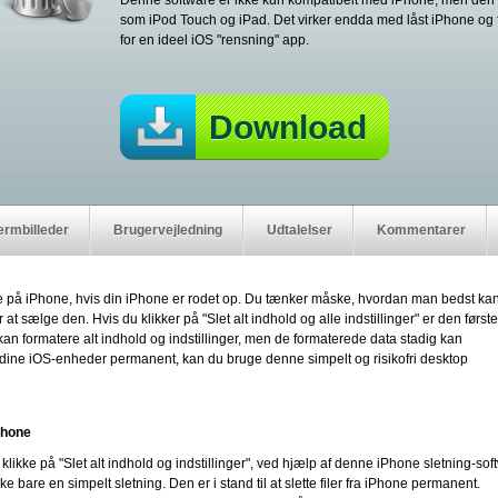
Denne software er ikke kun kompatibelt med iPhone, men den 
som iPod Touch og iPad. Det virker endda med låst iPhone og f
for en ideel iOS "rensning" app.
Download
rmbilleder
Brugervejledning
Udtalelser
Kommentarer
e på iPhone, hvis din iPhone er rodet op. Du tænker måske, hvordan man bedst ka
at sælge den. Hvis du klikker på "Slet alt indhold og alle indstillinger" er den første
n formatere alt indhold og indstillinger, men de formaterede data stadig kan
 dine iOS-enheder permanent, kan du bruge denne simpelt og risikofri desktop
iPhone
at klikke på "Slet alt indhold og indstillinger", ved hjælp af denne iPhone sletning-so
kke bare en simpelt sletning. Den er i stand til at slette filer fra iPhone permanent.