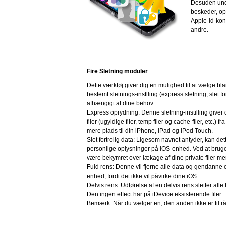
Desuden unde
beskeder, opk
Apple-id-kon
andre.
Fire Sletning moduler
Dette værktøj giver dig en mulighed til at vælge bl
bestemt sletnings-instlling (express sletning, slet for
afhængigt af dine behov.
Express oprydning: Denne sletning-instilling giver
filer (ugyldige filer, temp filer og cache-filer, etc.) f
mere plads til din iPhone, iPad og iPod Touch.
Slet fortrolig data: Ligesom navnet antyder, kan dett
personlige oplysninger på iOS-enhed. Ved at bruge 
være bekymret over lækage af dine private filer me
Fuld rens: Denne vil fjerne alle data og gendanne e
enhed, fordi det ikke vil påvirke dine iOS.
Delvis rens: Udførelse af en delvis rens sletter alle
Den ingen effect har på iDevice eksisterende filer.
Bemærk: Når du vælger en, den anden ikke er til r