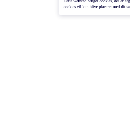
Dette websted bruger cookies, der er afg
cookies vil kun blive placeret med dit 
PARTNER
HJÆ
YouTube-kanal
Hjæl