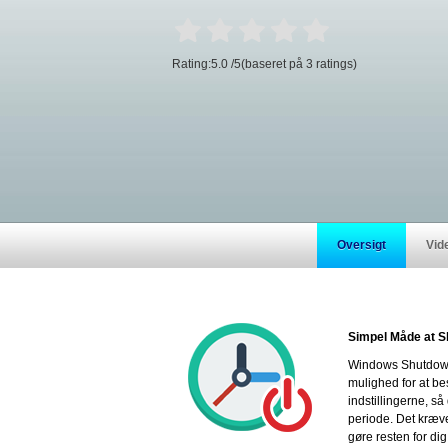
Rating:
5.0
/
5
(baseret på
3
ratings)
Oversigt
Vid
Simpel Måde at 
Windows Shutdown A
mulighed for at be
indstillingerne, s
periode. Det kræve
gøre resten for dig