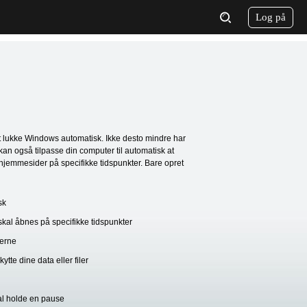
Log på
t lukke Windows automatisk. Ikke desto mindre har
an også tilpasse din computer til automatisk at
 hjemmesider på specifikke tidspunkter. Bare opret
sk
skal åbnes på specifikke tidspunkter
derne
tte dine data eller filer
al holde en pause