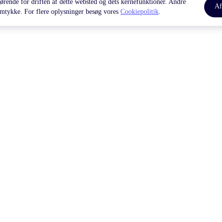
ørende for driften af dette websted og dets kernefunktioner. Andre
Af
samtykke. For flere oplysninger besøg vores
Cookiepolitik
.
LP & KONTAKT
OM OS
pecenter
Selskab