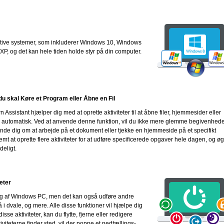
rative systemer, som inkluderer Windows 10, Windows
P, og det kan hele tiden holde styr på din computer.
u skal Køre et Program eller Åbne en Fil
ssistant hjælper dig med at oprette aktiviteter til at åbne filer, hjemmesider eller
 automatisk. Ved at anvende denne funktion, vil du ikke mere glemme begivenhede
nde dig om at arbejde på et dokument eller tjekke en hjemmeside på et specifikt
emt at oprette flere aktiviteter for at udføre specificerede opgaver hele dagen, og ø
deligt.
eter
ing af Windows PC, men det kan også udføre andre
å i dvale, og mere. Alle disse funktioner vil hjælpe dig
sse aktiviteter, kan du flytte, fjerne eller redigere
tiviteterne finder sted, vil der poppe et nedtællings-