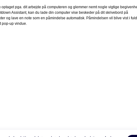
 optaget pga. dit arbejde på computeren og glemmer nemt nogle vigtige begivenh
own Assistant, kan du lade din computer vise beskeder på dit skrivebord på
kter og lave en note som en påmindelse automatisk. Påmindelsen vil blive vist i fuld
t pop-up vindue.