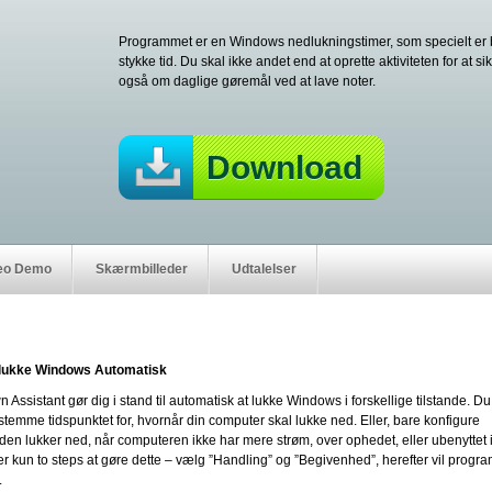
Programmet er en Windows nedlukningstimer, som specielt er bru
stykke tid. Du skal ikke andet end at oprette aktiviteten for at s
også om daglige gøremål ved at lave noter.
Download
eo Demo
Skærmbilleder
Udtalelser
Slukke Windows Automatisk
ssistant gør dig i stand til automatisk at lukke Windows i forskellige tilstande. Du
stemme tidspunktet for, hvornår din computer skal lukke ned. Eller, bare konfigure
å den lukker ned, når computeren ikke har mere strøm, over ophedet, eller ubenyttet 
r kun to steps at gøre dette – vælg ”Handling” og ”Begivenhed”, herefter vil progr
.