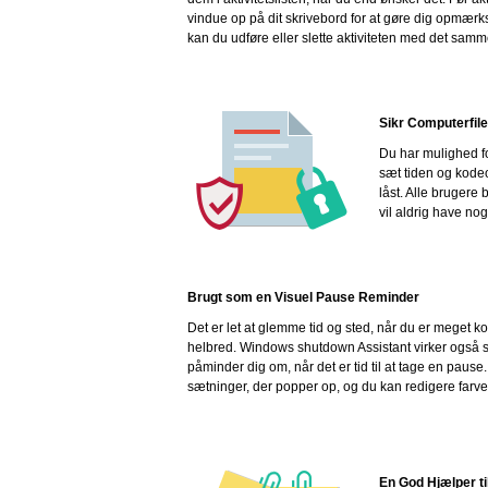
vindue op på dit skrivebord for at gøre dig opmærksom
kan du udføre eller slette aktiviteten med det samm
Sikr Computerfile
Du har mulighed fo
sæt tiden og kodeo
låst. Alle brugere 
vil aldrig have nog
Brugt som en Visuel Pause Reminder
Det er let at glemme tid og sted, når du er meget k
helbred. Windows shutdown Assistant virker også 
påminder dig om, når det er tid til at tage en pause.
sætninger, der popper op, og du kan redigere farver, 
En God Hjælper ti