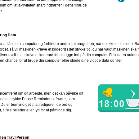
 om, at aktiviteten snart indtræffer. I dette tilfælde
e.
r og Data
r at låse din computer og forhindre andre i at bruge den, når du ikke er til stede. B
rdet, så vil maskinen kræve et kodeord i det stykke tid, du har valgt maskinen skal
bliver nødt til at skrive et kodeord for at logge ind på din computer. Folk uden autori
en chance for at bruge din computer eller stjæle dine vigtige data og filer.
oncentreret om dit arbejde, men det kan påvirke dit
som et stykke Pause Reminder software, som
 Du er bemyndiget til at redigere i de ord og
tilføje billeder eller lyd for at påminde dig.
l en Travl Person