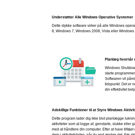
Understøtter Alle Windows Operative Systemer
Dette stykke software virker på alle Windows ope
8, Windows 7, Windows 2008, Vista eller Windows X
Planlæg hvornår d
Windows Shutdown A
starte programmer
Softwaren vil påmi
tidspunkt. Det er n
din effektivitet bety
Adskillige Funktioner til at Styre Windows Aktivit
Dette program lader dig ikke blot planlægge lukn
aktiviteter som at logge af, genstarte, slukke eller g
med at håndtere din computer. Efter at have tilføjet di
dem i aktivitetslisten, når du end ønsker det. Før ak