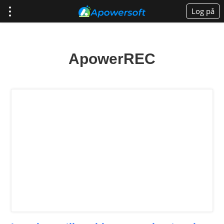
Log på
ApowerREC