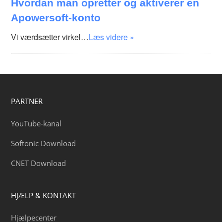
Hvordan man opretter og aktiverer en
Apowersoft-konto
Vi værdsætter virkel…
Læs videre »
PARTNER
YouTube-kanal
Softonic Download
CNET Download
HJÆLP & KONTAKT
Hjælpecenter