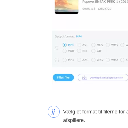
ii
Vælg et format til filerne fo
afspillere.