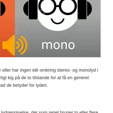
ller har ingen idé omkring stereo- og monolyd i
igt kig på de to tilstande for at få en generel
ad de betyder for lyden.
n lydgengivelse, der som regel bruger to eller flere