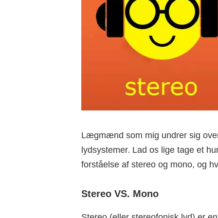
Lægmænd som mig undrer sig over e
lydsystemer. Lad os lige tage et hurt
forståelse af stereo og mono, og hv
Stereo VS. Mono
Stereo (eller stereofonisk lyd) er e