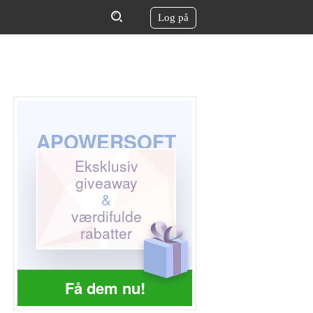
Log på
APOWERSOFT
Eksklusiv
giveaway
&
værdifulde
rabatter
Få dem nu!