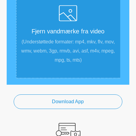
Fjern vandmærke fra video
(Understøttede formater: mp4, mkv, flv, mov,
wmv, webm, 3gp, rmvb, avi, asf, m4v, mpeg,
mpg, ts, mts)
Download App